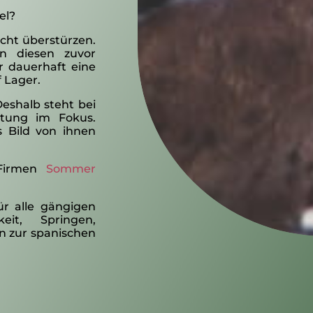
el?
cht überstürzen.
n diesen zuvor
r dauerhaft eine
 Lager.
Deshalb steht bei
ratung im Fokus.
 Bild von ihnen
 Firmen
Sommer
ür alle gängigen
keit, Springen,
in zur spanischen