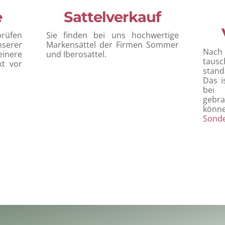
e
Sattelverkauf
prüfen
Sie finden bei uns hochwertige
serer
Markensättel der Firmen Sommer
Nach
inere
und Iberosattel.
tausc
kt vor
stan
Das i
bei 
gebr
könn
Sond
Wir freuen uns auf Ihren Besuch!
Ihr Reitsport Tauer Team