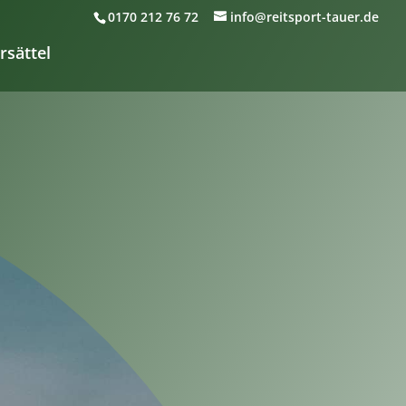
0170 212 76 72
info@reitsport-tauer.de
rsättel