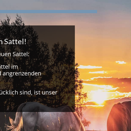
m Sattel!
uen Sattel:
ättel im
d angrenzenden
cklich sind, ist unser